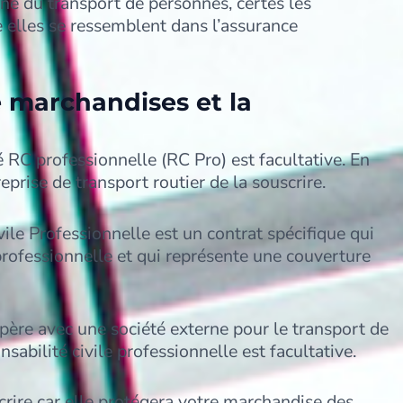
ne du transport de personnes, certes les
e elles se ressemblent dans l’assurance
 marchandises et la
 RC professionnelle (RC Pro) est facultative. En
eprise de transport routier de la souscrire.
vile Professionnelle est un contrat spécifique qui
professionnelle et qui représente une couverture
opère avec une société externe pour le transport de
sabilité civile professionnelle est facultative.
scrire car elle protégera votre marchandise des