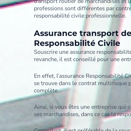
transport routier de marchandises et u
professions sont différentes par contr
responsabilité civile professionnelle.
Assurance transport de
Responsabilité Civile
Souscrire une assurance responsabilité
revanche, il est conseillé pour une entr
En effet, l’assurance Responsabilité Ci
se trouve dans le contrat multirisque 
complète.
Ainsi, si vous êtes une entreprise qui 
ses marchandises, dans ce cas la respon
Cependant, il est préférable de la sou