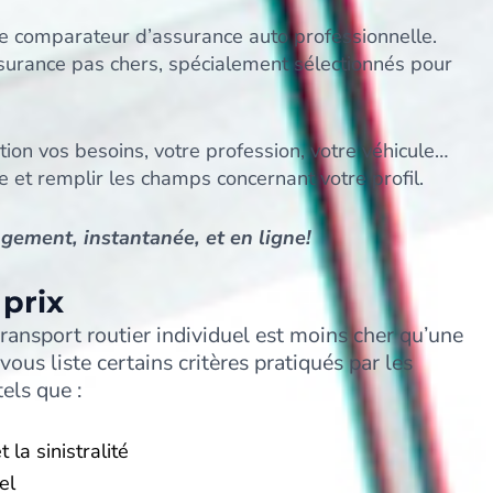
e comparateur d’assurance auto professionnelle.
urance pas chers, spécialement sélectionnés pour
ion vos besoins, votre profession, votre véhicule…
e et remplir les champs concernant votre profil.
gement, instantanée, et en ligne!
prix
ransport routier individuel est moins cher qu’une
us liste certains critères pratiqués par les
els que :
t la sinistralité
el