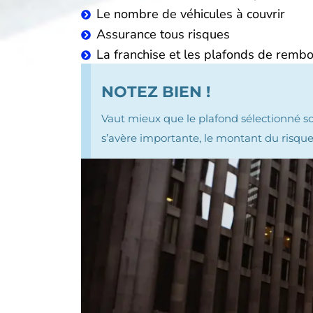
Le nombre de véhicules à couvrir
Assurance tous risques
La franchise et les plafonds de rem
NOTEZ BIEN !
Vaut mieux que le plafond sélectionné soit
s’avère importante, le montant du risque 