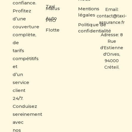
confiance.
Taxi
Malus
Mentions
Email:
Profitez
légales
contact@taxi-
Auto
d’une
PRO
assurance.fr
Politique de
couverture
Flotte
confidentialité
complète,
Adresse: 8
Rue
de
d'Estienne
tarifs
d'Orves,
compétitifs
94000
et
Créteil.
d’un
service
client
24/7.
Conduisez
sereinement
avec
nos