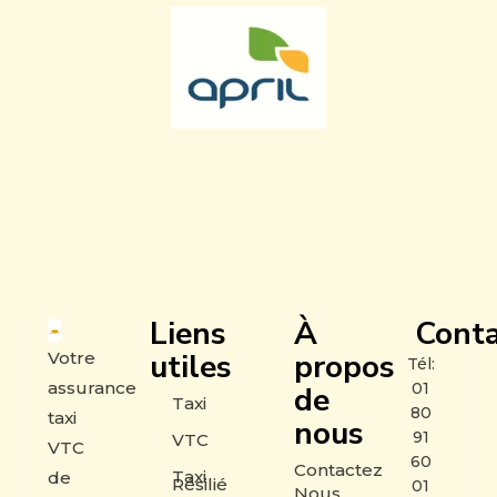
Liens
À
Conta
utiles
propos
Votre
Tél:
assurance
01
de
Taxi
80
taxi
nous
91
VTC
VTC
60
Contactez
Taxi
de
Résilié
01
Nous