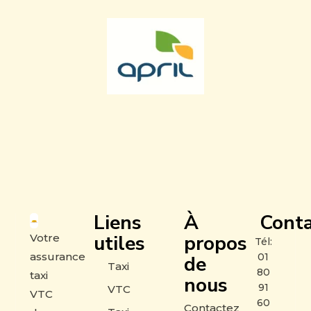
Liens
À
Conta
utiles
propos
Votre
Tél:
assurance
01
de
Taxi
80
taxi
nous
91
VTC
VTC
60
Contactez