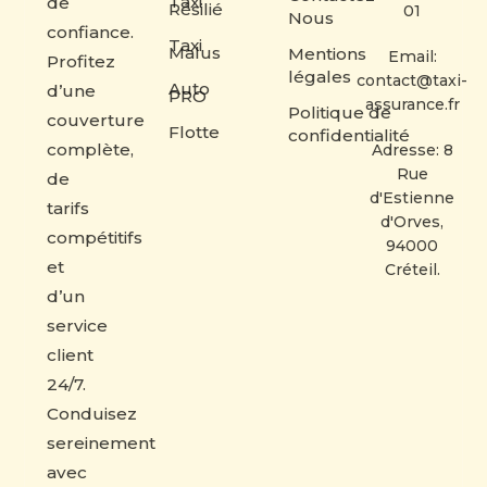
Taxi
de
Résilié
01
Nous
confiance.
Taxi
Malus
Mentions
Email:
Profitez
légales
contact@taxi-
Auto
d’une
PRO
assurance.fr
Politique de
couverture
Flotte
confidentialité
complète,
Adresse: 8
Rue
de
d'Estienne
tarifs
d'Orves,
compétitifs
94000
et
Créteil.
d’un
service
client
24/7.
Conduisez
sereinement
avec